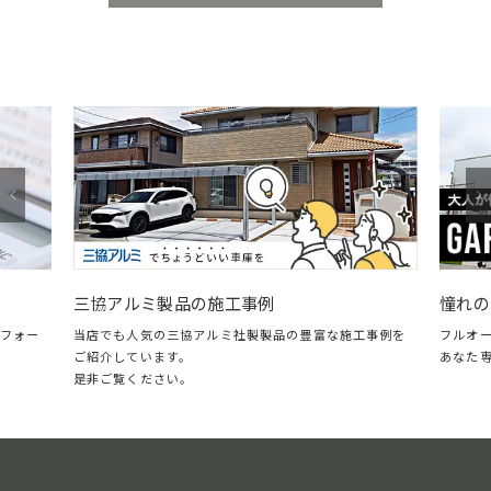
憧れのガレ
三協アルミ製品の施工事例
ォー
フルオープ
当店でも人気の三協アルミ社製製品の豊富な施工事例を
あなた専用
ご紹介しています。
是非ご覧ください。