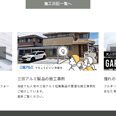
施工日記一覧へ
憧れのガレージ・LI
協アルミ製品の施工事例
フルオープン＆クローズ
でも人気の三協アルミ社製製品の豊富な施工事例を
あなた専用のガレージリ
介しています。
ご覧ください。