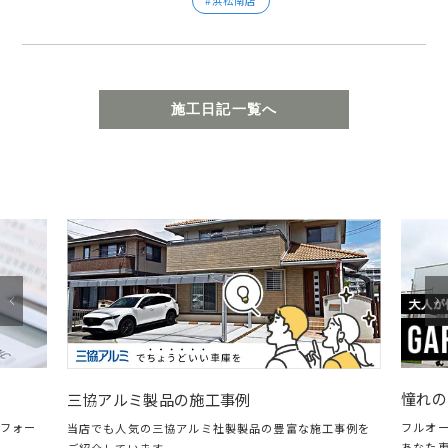
浜松南店
施工日記一覧へ
憧れの
三協アルミ製品の施工事例
フォー
フルオ
当店でも人気の三協アルミ社製製品の豊富な施工事例を
あなた
ご紹介しています。