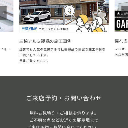
憧れの
三協アルミ製品の施工事例
フォー
フルオ
当店でも人気の三協アルミ社製製品の豊富な施工事例を
あなた
ご紹介しています。
是非ご覧ください。
ご来店予約・お問い合わせ
無料お見積り・ご相談を承ります。
ご不明な点などお近くの展示場まで
ご来店予約・お問い合わせください。