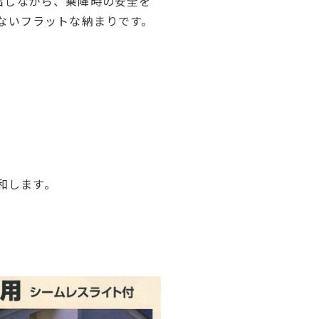
出しながら、乗降時の安全を
ないフラットな納まりです。
和します。