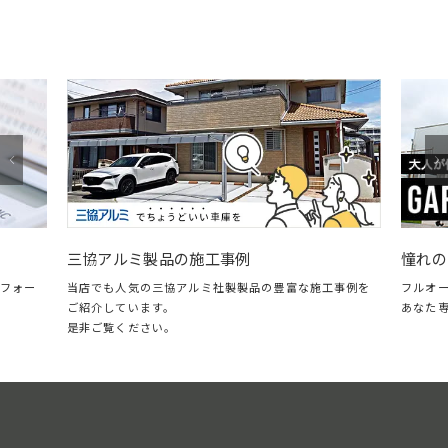
憧れのガレージ・LIXILスタイル
施工事例
フルオープン＆クローズに対応した、自分
ルミ社製製品の豊富な施工事例を
あなた専用のガレージリビング。