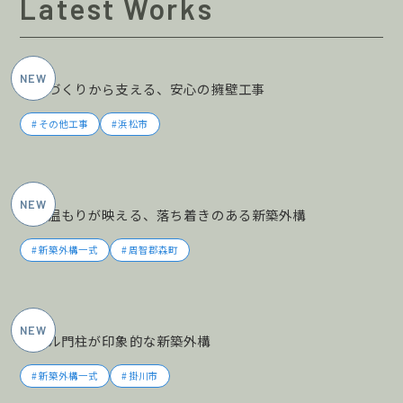
Latest Works
2026年5月施工
土地づくりから支える、安心の擁壁工事
その他工事
浜松市
2026年5月施工
木の温もりが映える、落ち着きのある新築外構
新築外構一式
周智郡森町
2026年5月施工
タイル門柱が印象的な新築外構
新築外構一式
掛川市