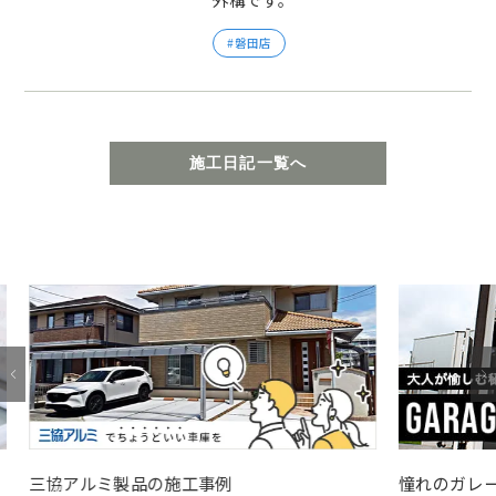
磐田店
施工日記一覧へ
憧れのガレージ・LIXILスタイルコート特集
みんな