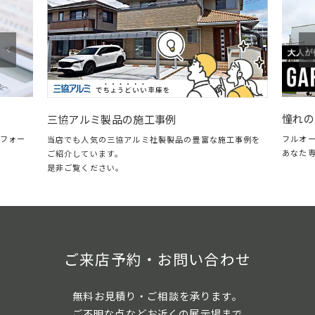
憧れのガレージ・LIXILスタイル
施工事例
フルオープン＆クローズに対応した、自分
ルミ社製製品の豊富な施工事例を
あなた専用のガレージリビング。
ご来店予約・お問い合わせ
無料お見積り・ご相談を承ります。
ご不明な点などお近くの展示場まで