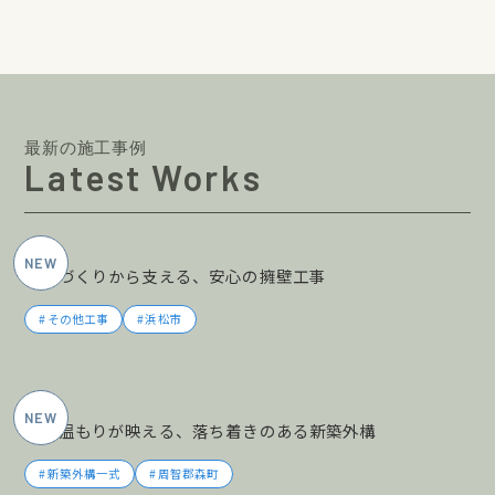
最新の施工事例
Latest Works
2026年5月施工
土地づくりから支える、安心の擁壁工事
その他工事
浜松市
2026年5月施工
木の温もりが映える、落ち着きのある新築外構
新築外構一式
周智郡森町