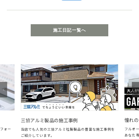
施工日記一覧へ
憧れのガレージ・LI
協アルミ製品の施工事例
フルオープン＆クローズ
店でも人気の三協アルミ社製製品の豊富な施工事例を
あなた専用のガレージリ
紹介しています。