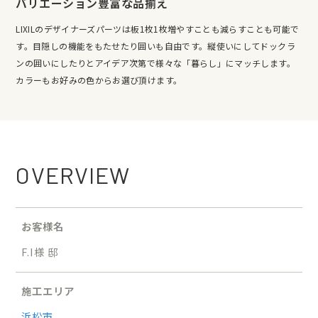
バリエーション豊富な品揃え
LIXILのデザイナーズパーツは板1枚1枚増やすことも減らすことも可能で
す。目隠しの機能をもたせたり囲いも自由です。縦使いにしてドックラ
ンの囲いにしたりとアイデア次第で様々な「暮らし」にマッチします。
カラーもお好みの色からお選び頂けます。
OVERVIEW
お客様名
F.I様 邸
施工エリア
浜松市