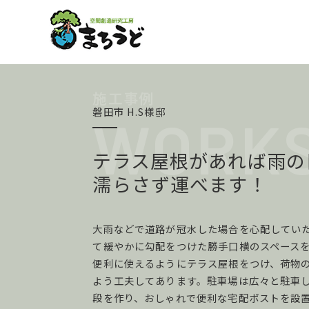
磐田市 H.S様邸
テラス屋根があれば雨の
濡らさず運べます！
大雨などで道路が冠水した場合を心配してい
て緩やかに勾配をつけた勝手口横のスペース
便利に使えるようにテラス屋根をつけ、荷物
よう工夫してあります。駐車場は広々と駐車
段を作り、おしゃれで便利な宅配ポストを設