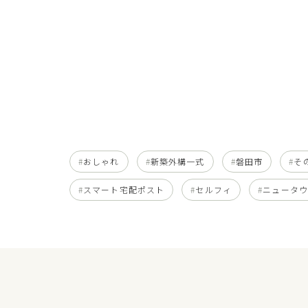
おしゃれ
新築外構一式
磐田市
そ
スマート宅配ポスト
セルフィ
ニュータ