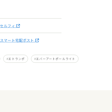
 セルフィ
 スマート宅配ポスト
エトランポ
エバーアートポールライト