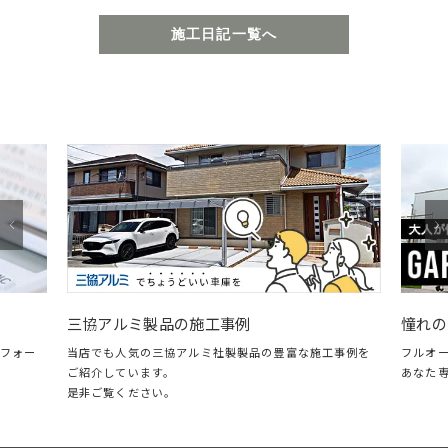
施工日記一覧へ
憧れのガレージ・LIXILスタイルコー
工事例
フルオープン＆クローズに対応した、自分の時
社製製品の豊富な施工事例を
あなた専用のガレージリビング。