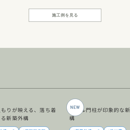
施工例を見る
2026年5月施工
2026年
温もりが映える、落ち着
タイル門柱が印象的な
ある新築外構
構