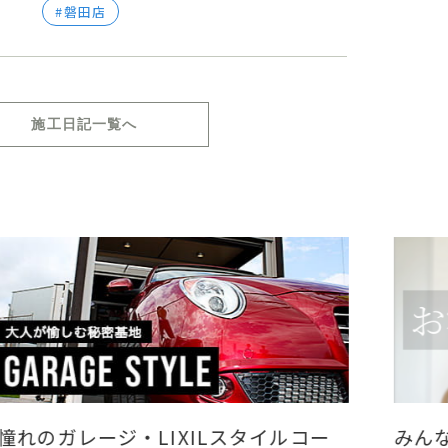
磐田店
施工日記一覧へ
憧れのガレージ・LIXILスタイルコー
みん