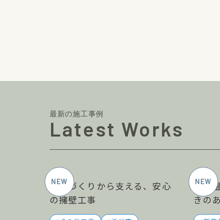
最新の施工事例
Latest Works
2026年5月施工
土地づくりから支える、安心
木の
の擁壁工事
きの