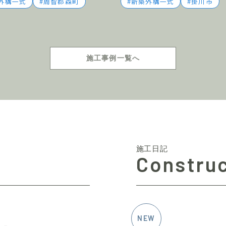
外構一式
周智郡森町
新築外構一式
掛川市
施工事例一覧へ
施工日記
Construc