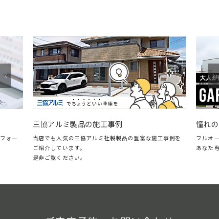
憧れの
三協アルミ製品の施工事例
フォー
フルオ
当店でも人気の三協アルミ社製製品の豊富な施工事例を
あなた
ご紹介しています。
是非ご覧ください。