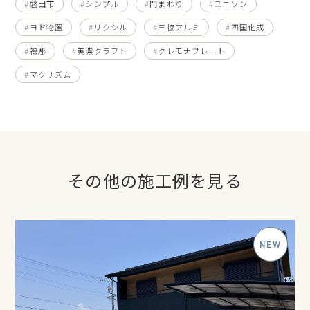
磐田市
シンプル
門まわり
ユニソン
ヨド物置
リクシル
三協アルミ
四国化成
福彫
美濃クラフト
クレモナプレート
マクリズム
その他の施工例を見る