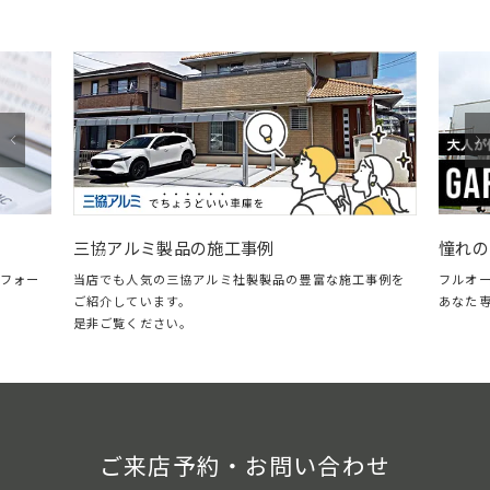
憧れのガレージ・LIXIL
ミ製品の施工事例
フルオープン＆クローズに対応し
気の三協アルミ社製製品の豊富な施工事例を
あなた専用のガレージリビング。
います。
ださい。
ご来店予約・お問い合わせ