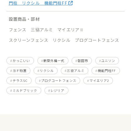
門柱 リクシル 機能門柱FF
設置商品・部材
フェンス 三協アルミ マイエリアⅡ
スクリーンフェンス リクシル プログコートフェンス
かっこいい
新築外構一式
磐田市
ユニソン
ヨド物置
リクシル
三協アルミ
機能門柱FF
テラスSC
プログコートフェンス
マイエリア2
ミルドブリック
レジリア