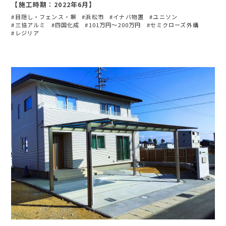
【施工時期：2022年6月】
目隠し・フェンス・塀
浜松市
イナバ物置
ユニソン
三協アルミ
四国化成
101万円〜200万円
セミクローズ外構
レジリア