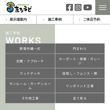
展示場案内
施工事例
ご来店予約
施工事例
WORKS
新築外構一式
門まわり
カーポート・車庫・ガレー
玄関・アプローチ
ジ
ウッドデッキ
目隠し・フェンス・塀
サンルーム・ガーデンルー
ワンポイント工事
ム
その他工事
全て見る