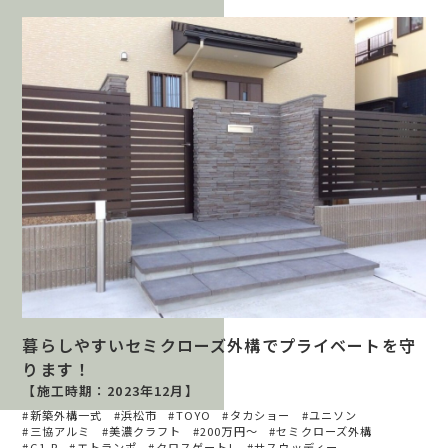
暮らしやすいセミクローズ外構でプライベートを守
ります！
【施工時期：2023年12月】
新築外構一式
浜松市
TOYO
タカショー
ユニソン
三協アルミ
美濃クラフト
200万円〜
セミクローズ外構
G1-R
エトランポ
クロスゲートL
サスウッディー