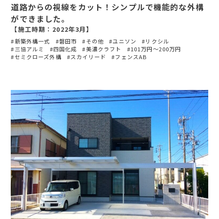
道路からの視線をカット！シンプルで機能的な外構
ができました。
【施工時期：2022年3月】
新築外構一式
磐田市
その他
ユニソン
リクシル
三協アルミ
四国化成
美濃クラフト
101万円〜200万円
セミクローズ外構
スカイリード
フェンスAB