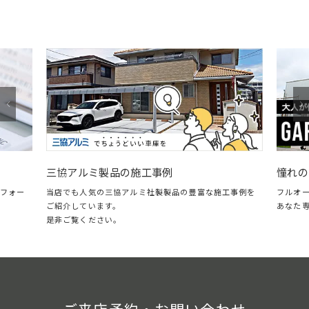
憧れのガレージ・LI
協アルミ製品の施工事例
フルオープン＆クローズ
店でも人気の三協アルミ社製製品の豊富な施工事例を
あなた専用のガレージリ
紹介しています。
非ご覧ください。
ご来店予約・お問い合わせ