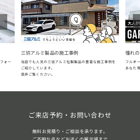
憧れの
三協アルミ製品の施工事例
フォー
フルオ
当店でも人気の三協アルミ社製製品の豊富な施工事例を
あなた
ご紹介しています。
是非ご覧ください。
ご来店予約・お問い合わせ
無料お見積り・ご相談を承ります。
ご不明な点などお近くの展示場まで