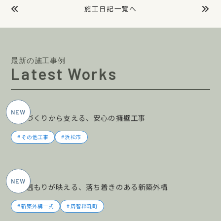
施工日記一覧へ
最新の施工事例
Latest Works
2026年5月施工
土地づくりから支える、安心の擁壁工事
その他工事
浜松市
2026年5月施工
木の温もりが映える、落ち着きのある新築外構
新築外構一式
周智郡森町