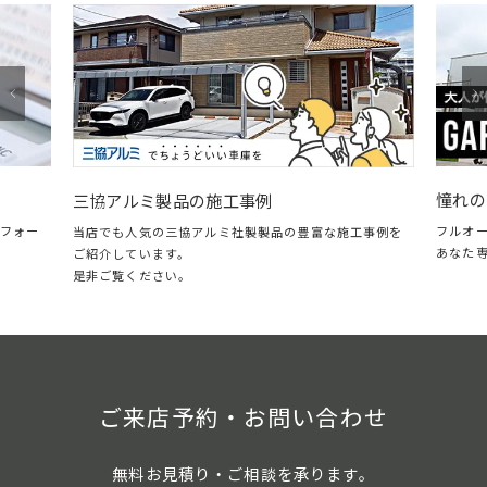
憧れの
三協アルミ製品の施工事例
フォー
フルオ
当店でも人気の三協アルミ社製製品の豊富な施工事例を
あなた
ご紹介しています。
是非ご覧ください。
ご来店予約・お問い合わせ
無料お見積り・ご相談を承ります。