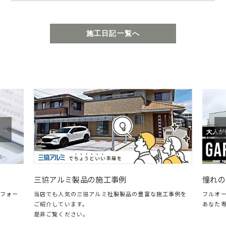
施工日記一覧へ
憧れのガレージ・LIXILス
製品の施工事例
フルオープン＆クローズに対応した
三協アルミ社製製品の豊富な施工事例を
あなた専用のガレージリビング。
す。
い。