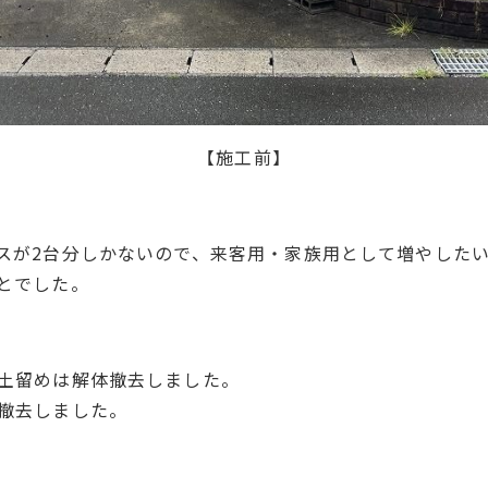
【施工前】
スが2台分しかないので、来客用・家族用として増やした
とでした。
土留めは解体撤去しました。
撤去しました。