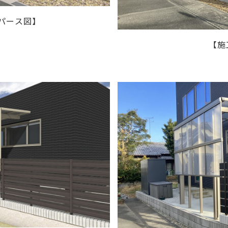
パース図】
【施