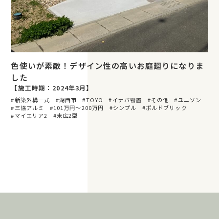
色使いが素敵！デザイン性の高いお庭廻りになりま
した
【施工時期：2024年3月】
新築外構一式
湖西市
TOYO
イナバ物置
その他
ユニソン
三協アルミ
101万円〜200万円
シンプル
ポルドブリック
マイエリア2
末広2型