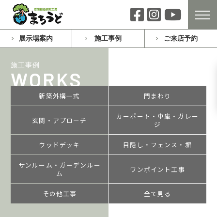
展示場案内
施工事例
ご来店予約
施工事例
WORKS
新築外構一式
門まわり
カーポート・車庫・ガレー
玄関・アプローチ
ジ
ウッドデッキ
目隠し・フェンス・塀
サンルーム・ガーデンルー
ワンポイント工事
ム
その他工事
全て見る