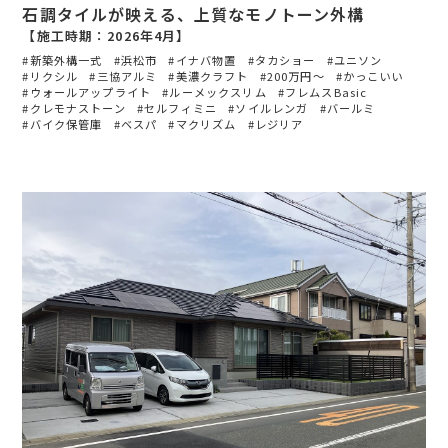
石調タイルが映える、上質なモノトーン外構
【施工時期：2026年4月】
新築外構一式
浜松市
イナバ物置
タカショー
ユニソン
リクシル
三協アルミ
美濃クラフト
200万円〜
かっこいい
ウォールアップライト
ルーメックスリム
フレムスBasic
クレモナストーン
セルフィミニ
ソイルレンガ
バールミ
バイク保管庫
ベスパ
マクリズム
レジリア