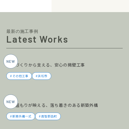
最新の施工事例
Latest Works
2026年5月施工
土地づくりから支える、安心の擁壁工事
その他工事
浜松市
2026年5月施工
木の温もりが映える、落ち着きのある新築外構
新築外構一式
周智郡森町