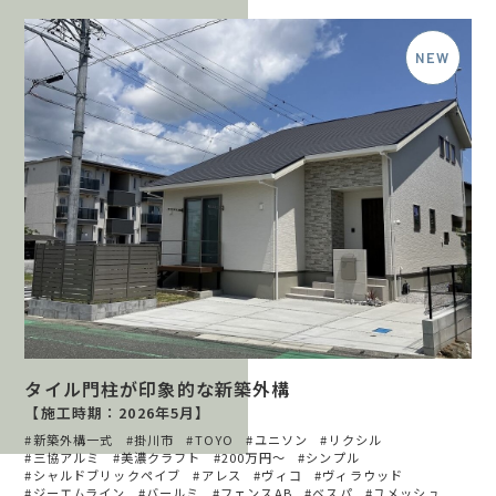
タイル門柱が印象的な新築外構
【施工時期：2026年5月】
新築外構一式
掛川市
TOYO
ユニソン
リクシル
三協アルミ
美濃クラフト
200万円〜
シンプル
シャルドブリックペイブ
アレス
ヴィコ
ヴィラウッド
ジーエムライン
バールミ
フェンスAB
ベスパ
ユメッシュ