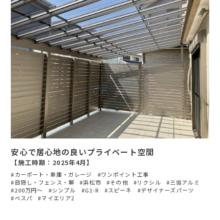
安心で居心地の良いプライベート空間
【施工時期：2025年4月】
カーポート・車庫・ガレージ
ワンポイント工事
目隠し・フェンス・塀
浜松市
その他
リクシル
三協アルミ
200万円〜
シンプル
G1-R
スピーネ
デザイナーズパーツ
ベスパ
マイエリア2