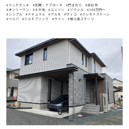
ウッドデッキ
玄関・アプローチ
門まわり
浜松市
オンリーワン
その他
ユニソン
リクシル
200万円〜
シンプル
ナチュラル
アルモ
ヴィコ
クレモナストーン
ベスパ
ミルドブリック
ライン
樹ら楽ステージ