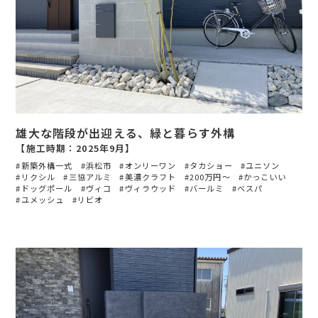
雄大な階段が出迎える、緑と暮らす外構
【施工時期：2025年9月】
新築外構一式
浜松市
オンリーワン
タカショー
ユニソン
リクシル
三協アルミ
美濃クラフト
200万円〜
かっこいい
ドッグポール
ヴィコ
ヴィラウッド
バールミ
ベスパ
ユメッシュ
リビオ