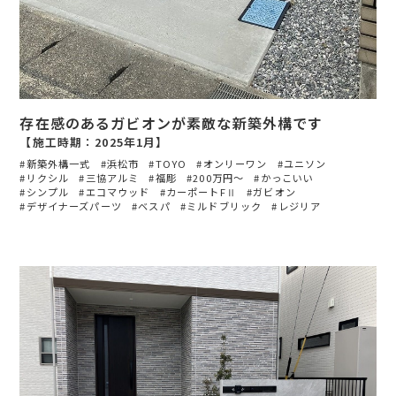
存在感のあるガビオンが素敵な新築外構です
【施工時期：2025年1月】
新築外構一式
浜松市
TOYO
オンリーワン
ユニソン
リクシル
三協アルミ
福彫
200万円〜
かっこいい
シンプル
エコマウッド
カーポートFⅡ
ガビオン
デザイナーズパーツ
ベスパ
ミルドブリック
レジリア