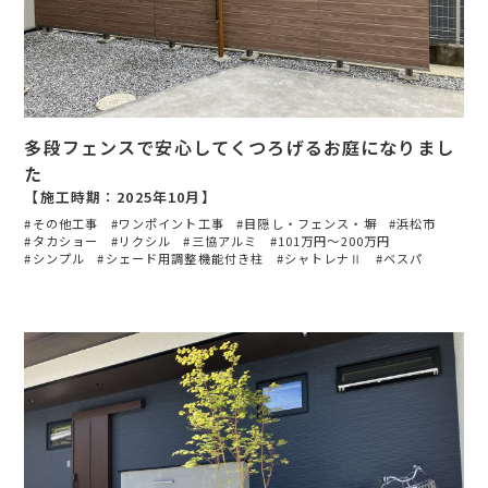
多段フェンスで安心してくつろげるお庭になりまし
た
【施工時期：2025年10月】
その他工事
ワンポイント工事
目隠し・フェンス・塀
浜松市
タカショー
リクシル
三協アルミ
101万円〜200万円
シンプル
シェード用調整機能付き柱
シャトレナⅡ
ベスパ