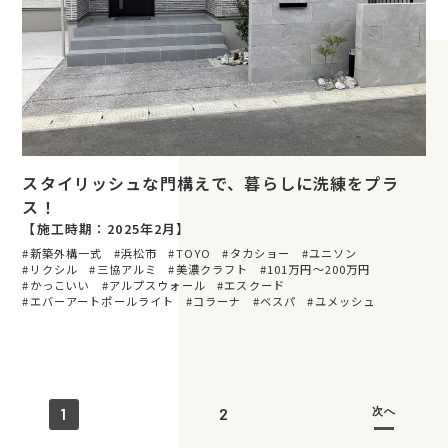
スタイリッシュな門構えで、暮らしに洗練をプラ
ス！
【施工時期：2025年2月】
新築外構一式
浜松市
TOYO
タカショー
ユニソン
リクシル
三協アルミ
美濃クラフト
101万円〜200万円
かっこいい
アルプスウォール
エスクード
エバーアートポールライト
コラーナ
ベスパ
ユメッシュ
次へ
1
2