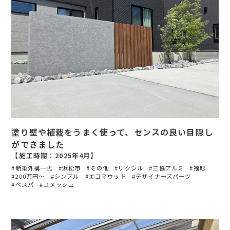
塗り壁や植栽をうまく使って、センスの良い目隠し
ができました
【施工時期：2025年4月】
新築外構一式
浜松市
その他
リクシル
三協アルミ
福彫
200万円〜
シンプル
エコマウッド
デザイナーズパーツ
ベスパ
ユメッシュ