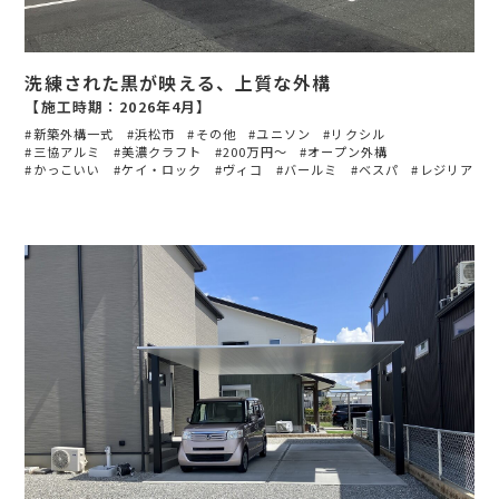
洗練された黒が映える、上質な外構
【施工時期：2026年4月】
新築外構一式
浜松市
その他
ユニソン
リクシル
三協アルミ
美濃クラフト
200万円〜
オープン外構
かっこいい
ケイ・ロック
ヴィコ
バールミ
ベスパ
レジリア