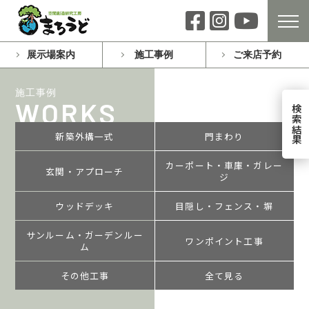
展示場案内
施工事例
ご来店予約
施工事例
WORKS
検索結果
新築外構一式
門まわり
カーポート・車庫・ガレー
玄関・アプローチ
ジ
ウッドデッキ
目隠し・フェンス・塀
サンルーム・ガーデンルー
ワンポイント工事
ム
その他工事
全て見る