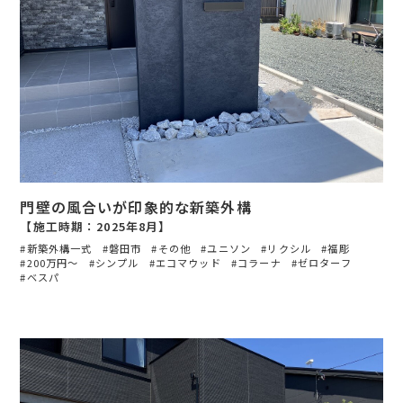
門壁の風合いが印象的な新築外構
【施工時期：2025年8月】
新築外構一式
磐田市
その他
ユニソン
リクシル
福彫
200万円〜
シンプル
エコマウッド
コラーナ
ゼロターフ
ベスパ