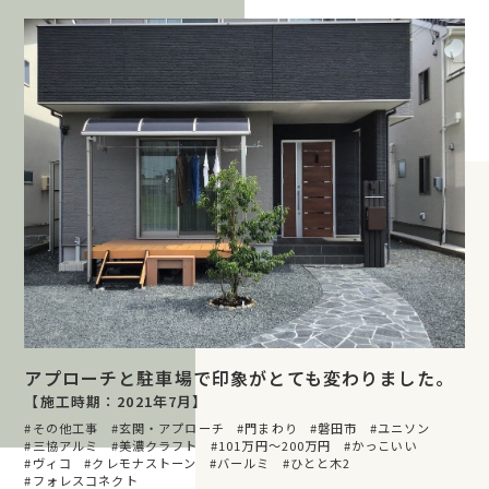
アプローチと駐車場で印象がとても変わりました。
【施工時期：2021年7月】
その他工事
玄関・アプローチ
門まわり
磐田市
ユニソン
三協アルミ
美濃クラフト
101万円〜200万円
かっこいい
ヴィコ
クレモナストーン
バールミ
ひとと木2
フォレスコネクト