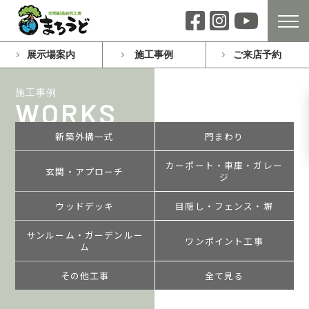
展示場案内
施工事例
ご来店予約
施工事例
WORKS
新築外構一式
門まわり
カーポート・車庫・ガレー
玄関・アプローチ
ジ
ウッドデッキ
目隠し・フェンス・塀
サンルーム・ガーデンルー
ワンポイント工事
ム
その他工事
全て見る