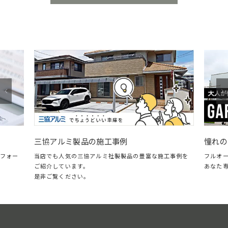
憧れの
三協アルミ製品の施工事例
フォー
フルオ
当店でも人気の三協アルミ社製製品の豊富な施工事例を
あなた
ご紹介しています。
是非ご覧ください。