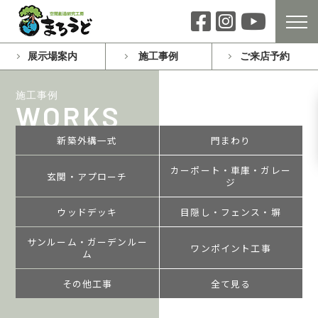
展示場案内
施工事例
ご来店予約
施工事例
WORKS
新築外構一式
門まわり
カーポート・車庫・ガレー
玄関・アプローチ
ジ
ウッドデッキ
目隠し・フェンス・塀
サンルーム・ガーデンルー
ワンポイント工事
ム
その他工事
全て見る