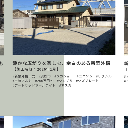
静かな広がりを楽しむ、余白のある新築外構
も
【施工時期：2026年1月】
【
新築外構一式
浜松市
タカショー
ユニソン
リクシル
三協アルミ
200万円〜
シンプル
ワズプレート
ル
アートウッドポールライト
ネスカ