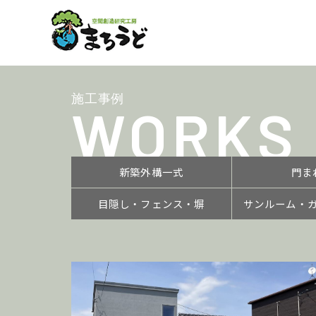
施工事例
WORKS
新築外構一式
門ま
目隠し・フェンス・塀
サンルーム・