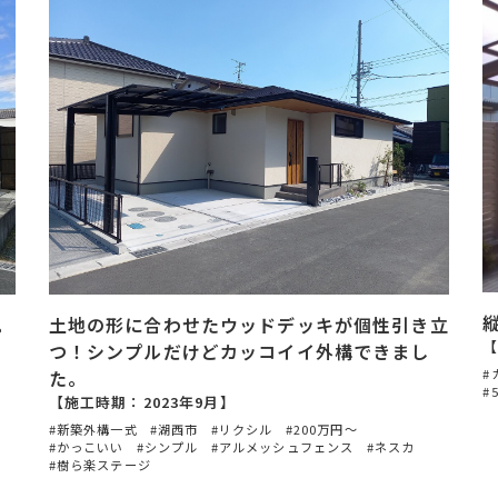
。
土地の形に合わせたウッドデッキが個性引き立
【
つ！シンプルだけどカッコイイ外構できまし
た。
【施工時期：2023年9月】
新築外構一式
湖西市
リクシル
200万円〜
かっこいい
シンプル
アルメッシュフェンス
ネスカ
樹ら楽ステージ