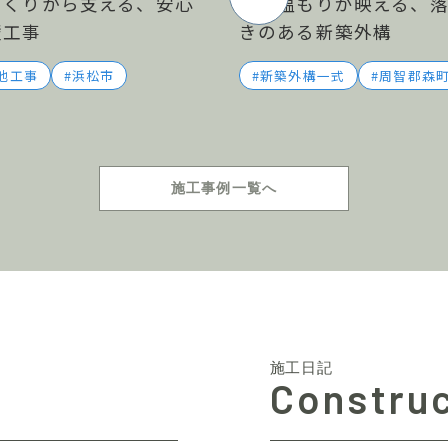
づくりから支える、安心
木の温もりが映える、
壁工事
きのある新築外構
他工事
浜松市
新築外構一式
周智郡森
施工事例一覧へ
施工日記
Construc