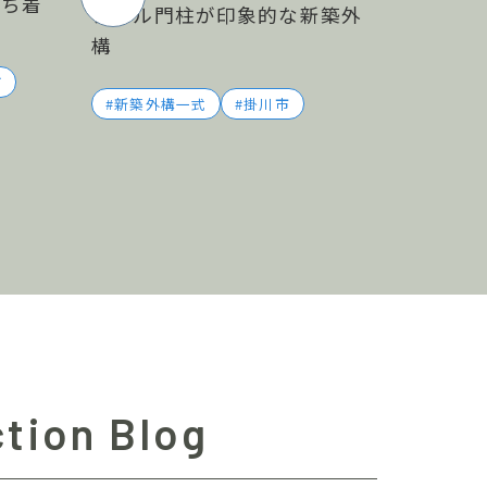
落ち着
タイル門柱が印象的な新築外
構
町
新築外構一式
掛川市
tion Blog