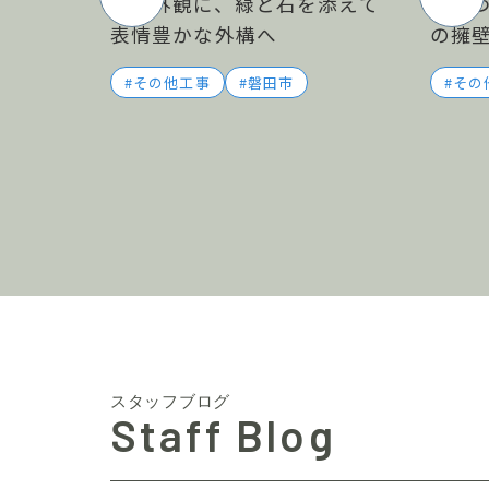
黒の外観に、緑と石を添えて
土地
表情豊かな外構へ
の擁
その他工事
磐田市
その
スタッフブログ
Staff Blog