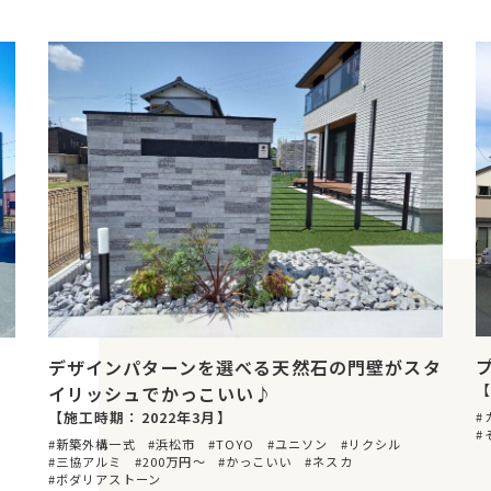
デザインパターンを選べる天然石の門壁がスタ
【
イリッシュでかっこいい♪
【施工時期：2022年3月】
新築外構一式
浜松市
TOYO
ユニソン
リクシル
三協アルミ
200万円〜
かっこいい
ネスカ
ボダリアストーン