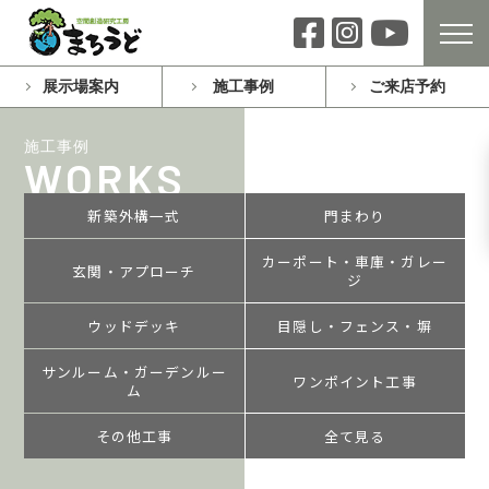
展示場案内
施工事例
ご来店予約
施工事例
WORKS
新築外構一式
門まわり
カーポート・車庫・ガレー
玄関・アプローチ
ジ
ウッドデッキ
目隠し・フェンス・塀
サンルーム・ガーデンルー
ワンポイント工事
ム
その他工事
全て見る