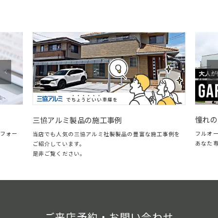
憧れの
三協アルミ製品の施工事例
フォー
フルオ
当店でも人気の三協アルミ社製製品の豊富な施工事例を
あなた
ご紹介しています。
是非ご覧ください。
ご来店予約・お問い合わせ