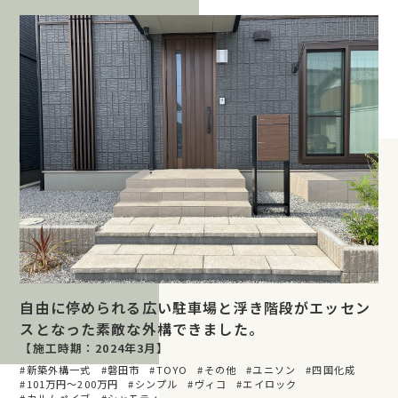
自由に停められる広い駐車場と浮き階段がエッセン
スとなった素敵な外構できました。
【施工時期：2024年3月】
新築外構一式
磐田市
TOYO
その他
ユニソン
四国化成
101万円〜200万円
シンプル
ヴィコ
エイロック