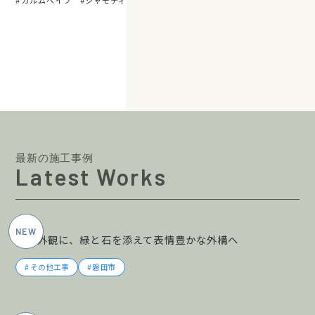
カルムペイブ
シャモティ
最新の施工事例
Latest Works
2026年6月施工
黒の外観に、緑と石を添えて表情豊かな外構へ
その他工事
磐田市
2026年5月施工