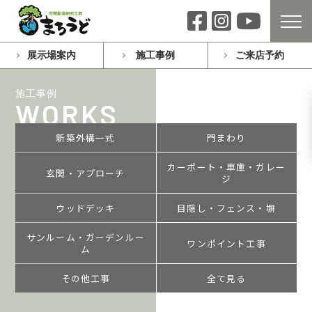
展示場案内
施工事例
ご来店予約
施工事例
WORKS
新築外構一式
門まわり
カーポート・車庫・ガレー
玄関・アプローチ
ジ
ウッドデッキ
目隠し・フェンス・塀
サンルーム・ガーデンルー
ワンポイント工事
ム
その他工事
全て見る