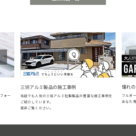
憧れの
三協アルミ製品の施工事例
フォー
フルオ
当店でも人気の三協アルミ社製製品の豊富な施工事例を
あなた
ご紹介しています。
是非ご覧ください。